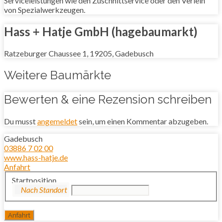
Serviceleistungen wie den Zuschnittservice oder den Verleih
von Spezialwerkzeugen.
Hass + Hatje GmbH (hagebaumarkt)
Ratzeburger Chaussee 1, 19205, Gadebusch
Weitere Baumärkte
Bewerten & eine Rezension schreiben
Du musst
angemeldet
sein, um einen Kommentar abzugeben.
Gadebusch
03886 7 02 00
www.hass-hatje.de
Anfahrt
Startposition