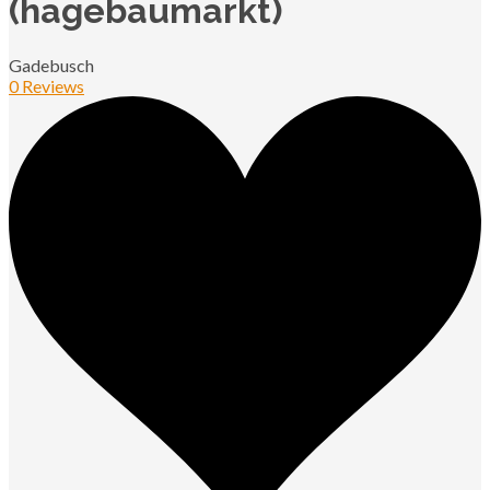
(hagebaumarkt)
Gadebusch
0 Reviews