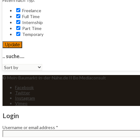
Filtern nach Typ:
Freelance
Full Time
Internship
Part Time
Temporary
Update
.. suche....
Sort
by:
© Mein-Baumarkt-in-der-Nähe.de II Bo Mediaconsult
Facebook
Twitter
Instagram
Vimeo
Login
Username or email address
*