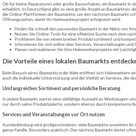
Ob für kleine Reparaturen oder große Bauvorhaben, ein Baumarkt in d
erheblich. In Deutschland gibt es eine große Anzahl an Baumärkten, die
die Online-Plattformen der Baumärkte, um den nächsten Baumarkt schnel
Öffnungszeiten, damit Ihr Heimwerkerprojekt erfolgreich wird.
Finden Sie schnell den passenden Baumarkt in der Nähe von Ihr
Nutzen Sie Online-Tools für eine effektive Suche nach dem näc
Profitieren Sie von einem breiten Produktsortiment und kompete
Informieren Sie sich online über Services, Veranstaltungen und
Planen und realisieren Sie Ihre Heimwerkerprojekte mit Leichtigk
Die Vorteile eines lokalen Baumarkts entdeck
Beim Besuch eines
Baumarkts in der Nähe
eröffnet sich Heimwerkern ein
auch die individuelle Unterstützung und die Vielfalt an Services, die
Umfangreiches Sortiment und persönliche Beratung
In jedem Baumarkt wartet eine vielfältige Auswahl an Werkzeugen und
nur durch seine Produktpalette, sondern ebenso durch kompetente Ber
Services und Veranstaltungen vor Ort nutzen
Kundenbindung wird großgeschrieben: viele Baumärkte erweitern ihr A
ganze Familie. Besonders praktisch: Der nächste Baumarkt bietet oftm