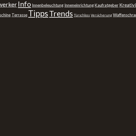
Info
erker
Kreativi
Innenbeleuchtung
Inneneinrichtung
Kaufratgeber
Tipps
Trends
schine
Terrasse
Waffenschra
Türschloss
Versicherung