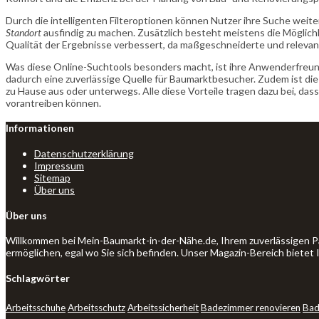
Durch die intelligenten Filteroptionen können Nutzer ihre Suche weit
Standort
ausfindig zu machen. Zusätzlich besteht meistens die Möglichk
Qualität der Ergebnisse verbessert, da maßgeschneiderte und releva
Was diese Online-Suchtools besonders macht, ist ihre Anwenderfreund
dadurch eine zuverlässige Quelle für Baumarktbesucher. Zudem ist die 
zu Hause aus oder unterwegs. Alle diese Vorteile tragen dazu bei, d
vorantreiben können.
Informationen
Datenschutzerklärung
Impressum
Sitemap
Über uns
Über uns
Willkommen bei Mein-Baumarkt-in-der-Nähe.de, Ihrem zuverlässigen P
ermöglichen, egal wo Sie sich befinden. Unser Magazin-Bereich bietet
Schlagwörter
Arbeitsschuhe
Arbeitsschutz
Arbeitssicherheit
Badezimmer renovieren
Bad