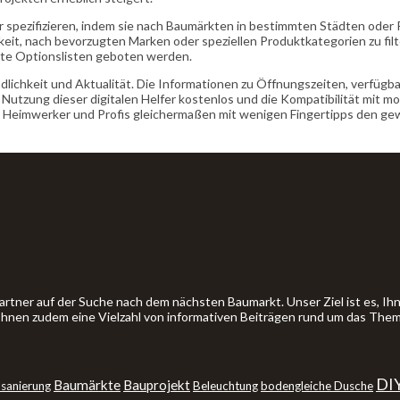
er spezifizieren, indem sie nach Baumärkten in bestimmten Städten oder
eit, nach bevorzugten Marken oder speziellen Produktkategorien zu filte
nte Optionslisten geboten werden.
lichkeit und Aktualität. Die Informationen zu Öffnungszeiten, verfüg
Nutzung dieser digitalen Helfer kostenlos und die Kompatibilität mit m
ass Heimwerker und Profis gleichermaßen mit wenigen Fingertipps den 
artner auf der Suche nach dem nächsten Baumarkt. Unser Ziel ist es, 
 Ihnen zudem eine Vielzahl von informativen Beiträgen rund um das The
DI
Baumärkte
Bauprojekt
sanierung
Beleuchtung
bodengleiche Dusche