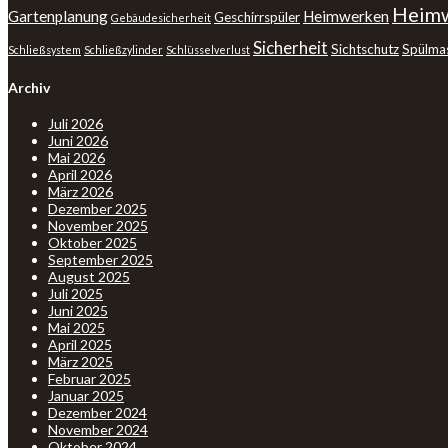
Heimw
Gartenplanung
Heimwerken
Geschirrspüler
Gebäudesicherheit
Sicherheit
Sichtschutz
Spülma
Schließsystem
Schließzylinder
Schlüsselverlust
Archiv
Juli 2026
Juni 2026
Mai 2026
April 2026
März 2026
Dezember 2025
November 2025
Oktober 2025
September 2025
August 2025
Juli 2025
Juni 2025
Mai 2025
April 2025
März 2025
Februar 2025
Januar 2025
Dezember 2024
November 2024
Oktober 2024