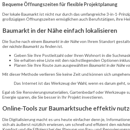
Bequeme Öffnungszeiten für flexible Projektplanung
Der lokale Baumarkt ist nicht nur durch das umfangreiche 3-in-1-Prin
großzügigen Öffnungszeiten ermöglichen auch Berufstätigen, ihre Hei
Baumarkt in der Nähe einfach lokalisieren
Die Suche nach einem
Baumarkt in der Nähe
von Ihrem Standort gestalte
der
nächste Baumarkt
zu finden ist.
Geben Sie Ihre Postleitzahl oder Ihren Wohnort in die Suchmask
Sie erhalten eine Liste mit den nächstliegenden Optionen inkl
Planen Sie Ihre Route zum ausgewählten
Baumarkt in der Nähe vo
Mit dieser Methode verlieren Sie keine Zeit und können sich umgehen
Das Internet ist das Werkzeug der Wahl, wenn es darum geht, sc
Egal ob Sie Renovierungsmaterialien, Gartenbedarf oder Werkzeuge su
Energie sparen, die Sie besser in Ihr Projekt investieren.
Online-Tools zur Baumarktsuche effektiv nut
Die Digitalisierung macht es uns heute einfacher denn je, Informatione
sich als äußerst nützlich erwiesen, um schnell und effizient den
nächst
Komfort und die Effizienz bei der Planung von Bau- und Renovierungspr