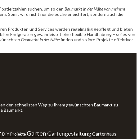
 Postleitzahlen suchen, um so den
Baumarkt in der Nähe von meinem
rn. Somit wird nicht nur die Suche erleichtert, sondern auch die
baren Produkten und Services werden regelmäßig gepflegt und bieten
obilen Endgeräten gewährleistet eine flexible Handhabung – sei es von
gewünschten
Baumarkt in der Nähe
finden und so ihre Projekte effektiver
Ihnen den schnellsten Weg zu Ihrem gewünschten Baumarkt zu
ma Baumarkt.
Garten
Y
Gartengestaltung
Gartenhaus
DIY Projekte