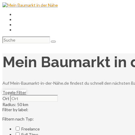
Baumärkte
Alle Orte
Magazin
Suchen
nach:
Mein Baumarkt in 
Auf Mein-Baumarkt-in-der-Nähe.de findest du schnell den nächsten Ba
Toggle Filter
Ort
Radius:
50
km
Filter by label:
Filtern nach Typ:
Freelance
Full Time