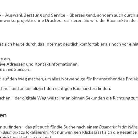
zip – Auswahl, Beratung und Service – überzeugend, sondern auch durch 
mwerkerprojekte ohne Druck zu realisieren. So wird der Baumarkt in de
t sich heute durch das Internet deutlich komfortabler als noch vor eini
e ein.
usive Adressen und Kontaktinformationen.
n Ihrem Standort
.
d auf den Weg machen, um alles Notwendige für Ihr anstehendes Projek
hnell und unkompliziert den richtigen Baumarkt zu finden.
chen – der digitale Weg weist Ihnen binnen Sekunden die Richtung zum
zen
n zu finden – das gilt auch für die Suche nach einem
Baumarkt in der Nähe
en Baumarkt
zu lokalisieren. Mit nur wenigen Klicks lässt sich die gesam
ojekten erheblich steigert.