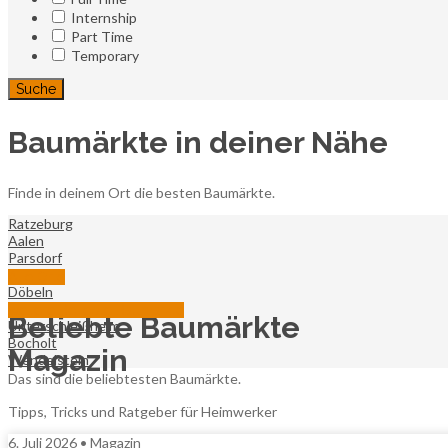
Internship
Part Time
Temporary
Suche
Baumärkte in deiner Nähe
Finde in deinem Ort die besten Baumärkte.
Ratzeburg
Aalen
Parsdorf
Winsen
Alle Orte
Döbeln
Passau
weitere Beliebte Baumärkte
Beliebte Baumärkte
Unterschleißheim
Bocholt
Magazin
Wendelstein
Das sind die beliebtesten Baumärkte.
Tipps, Tricks und Ratgeber für Heimwerker
6. Juli 2026 •
Magazin