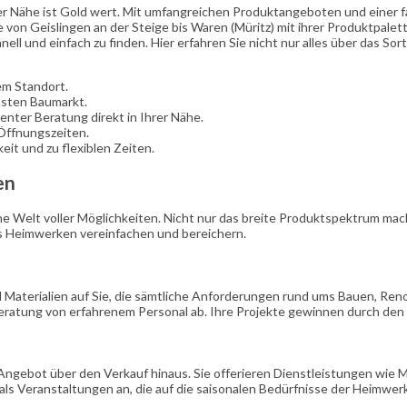
er Nähe ist Gold wert. Mit umfangreichen Produktangeboten und einer f
 von Geislingen an der Steige bis Waren (Müritz) mit ihrer Produktpalet
l und einfach zu finden. Hier erfahren Sie nicht nur alles über das So
em Standort.
hsten Baumarkt.
nter Beratung direkt in Ihrer Nähe.
 Öffnungszeiten.
eit und zu flexiblen Zeiten.
en
e Welt voller Möglichkeiten. Nicht nur das breite Produktspektrum mach
 das Heimwerken vereinfachen und bereichern.
 Materialien auf Sie, die sämtliche Anforderungen rund ums Bauen, Ren
atung von erfahrenem Personal ab. Ihre Projekte gewinnen durch den d
ngebot über den Verkauf hinaus. Sie offerieren Dienstleistungen wie M
als Veranstaltungen an, die auf die saisonalen Bedürfnisse der Heimwer