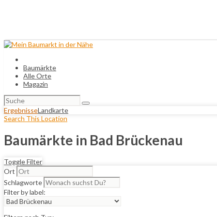
Baumärkte
Alle Orte
Magazin
Suchen
nach:
Ergebnisse
Landkarte
Search This Location
Baumärkte in Bad Brückenau
Toggle Filter
Ort
Schlagworte
Filter by label: