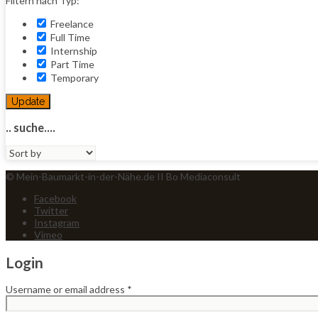
Filtern nach Typ:
Freelance
Full Time
Internship
Part Time
Temporary
Update
.. suche....
Sort
by:
© Mein-Baumarkt-in-der-Nähe.de II Bo Mediaconsult
Facebook
Twitter
Instagram
Vimeo
Login
Username or email address
*