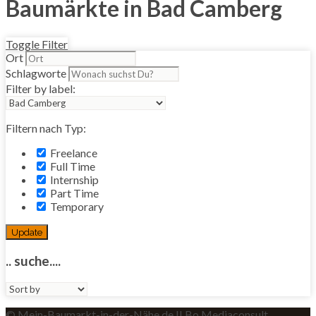
Baumärkte in Bad Camberg
Toggle Filter
Ort
Schlagworte
Filter by label:
Filtern nach Typ:
Freelance
Full Time
Internship
Part Time
Temporary
Update
.. suche....
Sort
by:
© Mein-Baumarkt-in-der-Nähe.de II Bo Mediaconsult