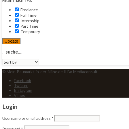
Filtern nach Typ:
Freelance
Full Time
Internship
Part Time
Temporary
Update
.. suche....
Sort
by:
© Mein-Baumarkt-in-der-Nähe.de II Bo Mediaconsult
Facebook
Twitter
Instagram
Vimeo
Login
Username or email address
*
Password
*