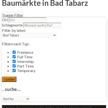
Baumärkte in Bad Tabarz
Toggle Filter
Ort
Schlagworte
Filter by label:
Filtern nach Typ:
Freelance
Full Time
Internship
Part Time
Temporary
Update
.. suche....
Sort
by:
© Mein-Baumarkt-in-der-Nähe.de II Bo Mediaconsult