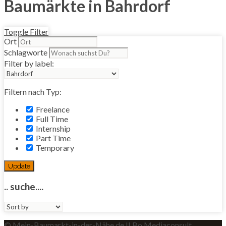
Baumärkte in Bahrdorf
Toggle Filter
Ort
Schlagworte
Filter by label:
Filtern nach Typ:
Freelance
Full Time
Internship
Part Time
Temporary
Update
.. suche....
Sort
by:
© Mein-Baumarkt-in-der-Nähe.de II Bo Mediaconsult