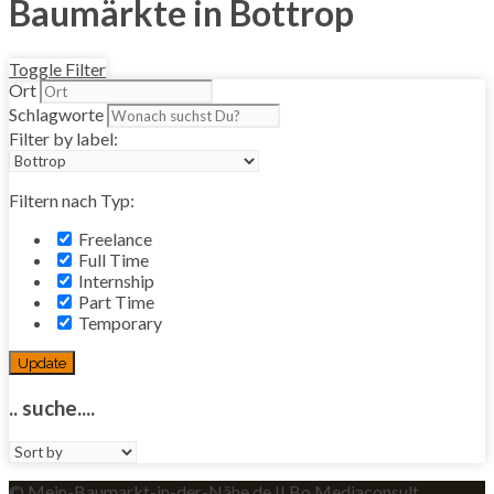
Baumärkte in Bottrop
Toggle Filter
Ort
Schlagworte
Filter by label:
Filtern nach Typ:
Freelance
Full Time
Internship
Part Time
Temporary
Update
.. suche....
Sort
by:
© Mein-Baumarkt-in-der-Nähe.de II Bo Mediaconsult