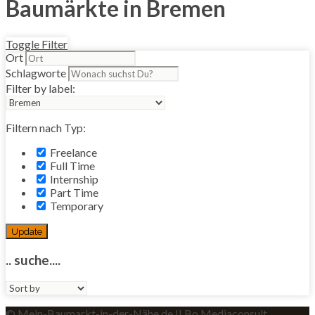
Baumärkte in Bremen
Toggle Filter
Ort
Schlagworte
Filter by label:
Filtern nach Typ:
Freelance
Full Time
Internship
Part Time
Temporary
Update
.. suche....
Sort
by:
© Mein-Baumarkt-in-der-Nähe.de II Bo Mediaconsult