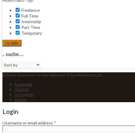
Filtern nach Typ:
Freelance
Full Time
Internship
Part Time
Temporary
Update
.. suche....
Sort
by:
© Mein-Baumarkt-in-der-Nähe.de II Bo Mediaconsult
Facebook
Twitter
Instagram
Vimeo
Login
Username or email address
*