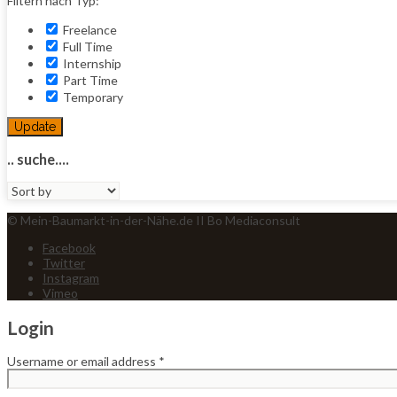
Filtern nach Typ:
Freelance
Full Time
Internship
Part Time
Temporary
Update
.. suche....
Sort
by:
© Mein-Baumarkt-in-der-Nähe.de II Bo Mediaconsult
Facebook
Twitter
Instagram
Vimeo
Login
Username or email address
*