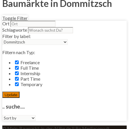
Baumärkte in Dommitzsch
Toggle Filter
Ort
Schlagworte
Filter by label:
Filtern nach Typ:
Freelance
Full Time
Internship
Part Time
Temporary
Update
.. suche....
Sort
by:
© Mein-Baumarkt-in-der-Nähe.de II Bo Mediaconsult