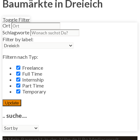
Baumärkte in Dreieich
Toggle Filter
Ort
Schlagworte
Filter by label:
Filtern nach Typ:
Freelance
Full Time
Internship
Part Time
Temporary
Update
.. suche....
Sort
by:
© Mein-Baumarkt-in-der-Nähe.de II Bo Mediaconsult