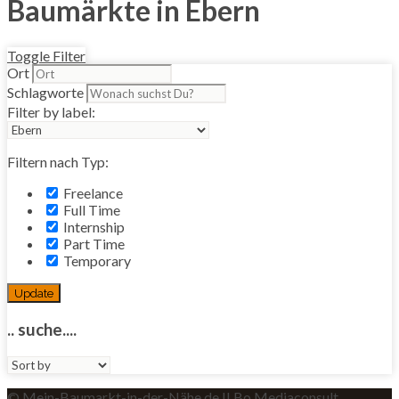
Baumärkte in Ebern
Toggle Filter
Ort
Schlagworte
Filter by label:
Filtern nach Typ:
Freelance
Full Time
Internship
Part Time
Temporary
Update
.. suche....
Sort
by:
© Mein-Baumarkt-in-der-Nähe.de II Bo Mediaconsult