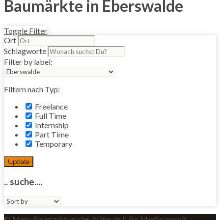
Baumärkte in Eberswalde
Toggle Filter
Ort
Schlagworte
Filter by label:
Filtern nach Typ:
Freelance
Full Time
Internship
Part Time
Temporary
Update
.. suche....
Sort
by:
© Mein-Baumarkt-in-der-Nähe.de II Bo Mediaconsult