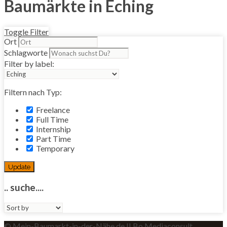
Baumärkte in Eching
Toggle Filter
Ort
Schlagworte
Filter by label:
Filtern nach Typ:
Freelance
Full Time
Internship
Part Time
Temporary
Update
.. suche....
Sort
by:
© Mein-Baumarkt-in-der-Nähe.de II Bo Mediaconsult