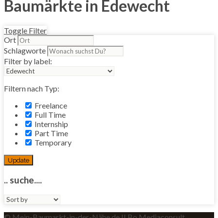
Baumärkte in Edewecht
Toggle Filter
Ort
Schlagworte
Filter by label:
Filtern nach Typ:
Freelance
Full Time
Internship
Part Time
Temporary
Update
.. suche....
Sort
by:
© Mein-Baumarkt-in-der-Nähe.de II Bo Mediaconsult