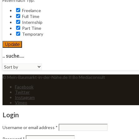
Filtern nach Typ:
Freelance
Full Time
Internship
Part Time
Temporary
Update
.. suche....
Sort
by:
© Mein-Baumarkt-in-der-Nähe.de II Bo Mediaconsult
Facebook
Twitter
Instagram
Vimeo
Login
Username or email address
*
Password
*