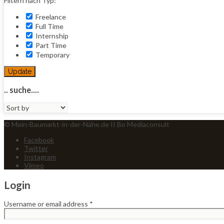
Filtern nach Typ:
Freelance
Full Time
Internship
Part Time
Temporary
Update
.. suche....
Sort
by:
© Mein-Baumarkt-in-der-Nähe.de II Bo Mediaconsult
Facebook
Twitter
Instagram
Vimeo
Login
Username or email address
*