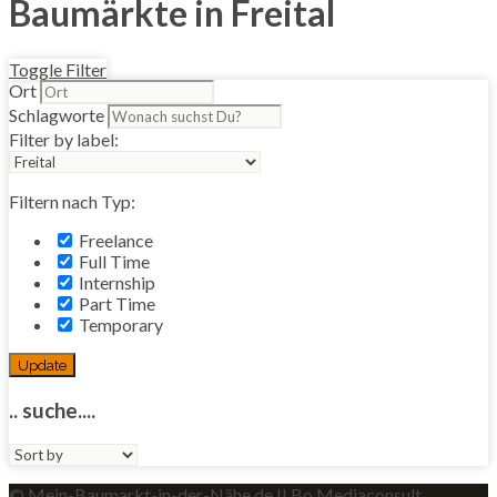
Baumärkte in Freital
Toggle Filter
Ort
Schlagworte
Filter by label:
Filtern nach Typ:
Freelance
Full Time
Internship
Part Time
Temporary
Update
.. suche....
Sort
by:
© Mein-Baumarkt-in-der-Nähe.de II Bo Mediaconsult