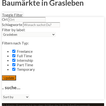
Baumärkte in Grasleben
Toggle Filter
Ort
Schlagworte
Filter by label:
Filtern nach Typ:
Freelance
Full Time
Internship
Part Time
Temporary
Update
.. suche....
Sort
by:
© Mein-Baumarkt-in-der-Nähe.de II Bo Mediaconsult