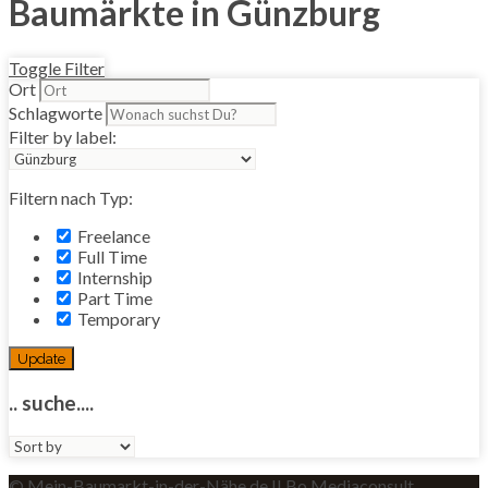
Baumärkte in Günzburg
Toggle Filter
Ort
Schlagworte
Filter by label:
Filtern nach Typ:
Freelance
Full Time
Internship
Part Time
Temporary
Update
.. suche....
Sort
by:
© Mein-Baumarkt-in-der-Nähe.de II Bo Mediaconsult