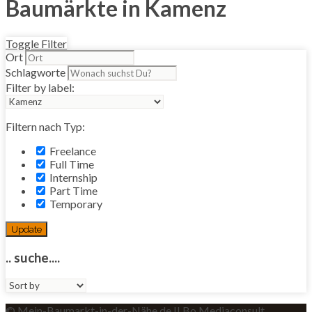
Baumärkte in Kamenz
Toggle Filter
Ort
Schlagworte
Filter by label:
Filtern nach Typ:
Freelance
Full Time
Internship
Part Time
Temporary
Update
.. suche....
Sort
by:
© Mein-Baumarkt-in-der-Nähe.de II Bo Mediaconsult