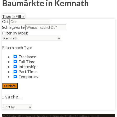
Baumärkte in Kemnath
Toggle Filter
Ort
Schlagworte
Filter by label:
Filtern nach Typ:
Freelance
Full Time
Internship
Part Time
Temporary
Update
.. suche....
Sort
by:
© Mein-Baumarkt-in-der-Nähe.de II Bo Mediaconsult