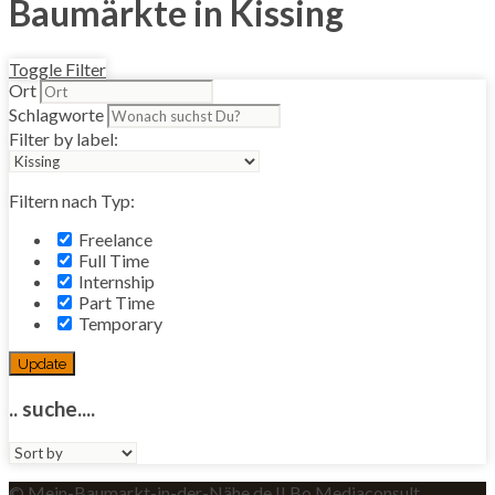
Baumärkte in Kissing
Toggle Filter
Ort
Schlagworte
Filter by label:
Filtern nach Typ:
Freelance
Full Time
Internship
Part Time
Temporary
Update
.. suche....
Sort
by:
© Mein-Baumarkt-in-der-Nähe.de II Bo Mediaconsult