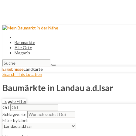
Baumärkte
Alle Orte
Magazin
Suchen
nach:
Ergebnisse
Landkarte
Search This Location
Baumärkte in Landau a.d.Isar
Toggle Filter
Ort
Schlagworte
Filter by label: