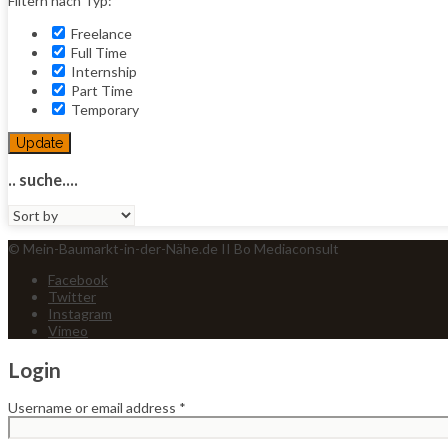
Filtern nach Typ:
Freelance
Full Time
Internship
Part Time
Temporary
Update
.. suche....
Sort
by:
© Mein-Baumarkt-in-der-Nähe.de II Bo Mediaconsult
Facebook
Twitter
Instagram
Vimeo
Login
Username or email address
*