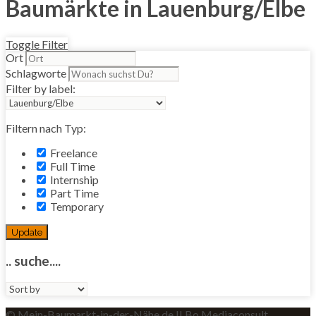
Baumärkte in Lauenburg/Elbe
Toggle Filter
Ort
Schlagworte
Filter by label:
Filtern nach Typ:
Freelance
Full Time
Internship
Part Time
Temporary
Update
.. suche....
Sort
by:
© Mein-Baumarkt-in-der-Nähe.de II Bo Mediaconsult