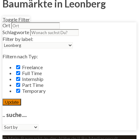
Baumärkte in Leonberg
Toggle Filter
Ort
Schlagworte
Filter by label:
Filtern nach Typ:
Freelance
Full Time
Internship
Part Time
Temporary
Update
.. suche....
Sort
by:
© Mein-Baumarkt-in-der-Nähe.de II Bo Mediaconsult