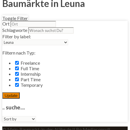
Baumärkte in Leuna
Toggle Filter
Ort
Schlagworte
Filter by label:
Filtern nach Typ:
Freelance
Full Time
Internship
Part Time
Temporary
Update
.. suche....
Sort
by:
© Mein-Baumarkt-in-der-Nähe.de II Bo Mediaconsult