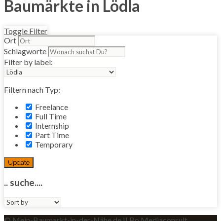
Baumärkte in Lödla
Toggle Filter
Ort
Schlagworte
Filter by label:
Filtern nach Typ:
Freelance
Full Time
Internship
Part Time
Temporary
Update
.. suche....
Sort
by:
© Mein-Baumarkt-in-der-Nähe.de II Bo Mediaconsult