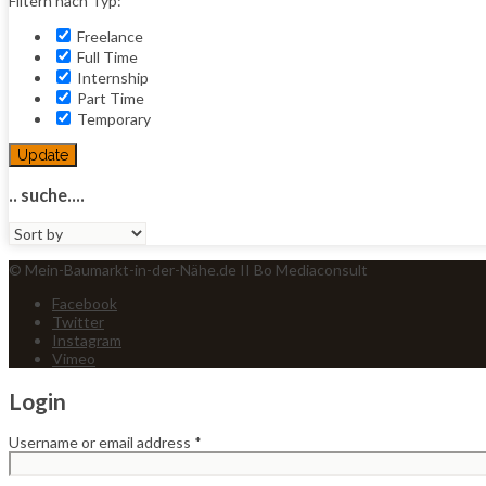
Filtern nach Typ:
Freelance
Full Time
Internship
Part Time
Temporary
Update
.. suche....
Sort
by:
© Mein-Baumarkt-in-der-Nähe.de II Bo Mediaconsult
Facebook
Twitter
Instagram
Vimeo
Login
Username or email address
*