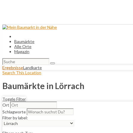
Baumärkte
Alle Orte
Magazin
Suchen
nach:
Ergebnisse
Landkarte
Search This Location
Baumärkte in Lörrach
Toggle Filter
Ort
Schlagworte
Filter by label: