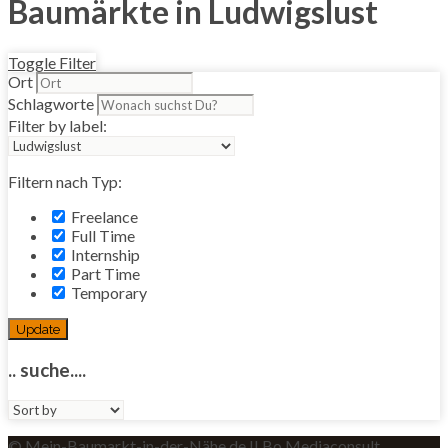
Baumärkte in Ludwigslust
Toggle Filter
Ort
Schlagworte
Filter by label:
Filtern nach Typ:
Freelance
Full Time
Internship
Part Time
Temporary
Update
.. suche....
Sort
by:
© Mein-Baumarkt-in-der-Nähe.de II Bo Mediaconsult