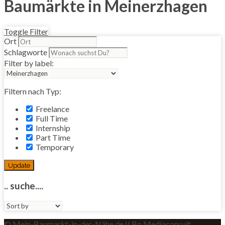
Baumärkte in Meinerzhagen
Toggle Filter
Ort
Schlagworte
Filter by label:
Filtern nach Typ:
Freelance
Full Time
Internship
Part Time
Temporary
Update
.. suche....
Sort
by:
© Mein-Baumarkt-in-der-Nähe.de II Bo Mediaconsult