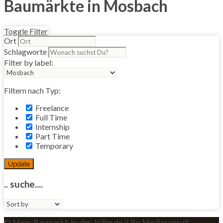
Baumärkte in Mosbach
Toggle Filter
Ort
Schlagworte
Filter by label:
Filtern nach Typ:
Freelance
Full Time
Internship
Part Time
Temporary
Update
.. suche....
Sort
by:
© Mein-Baumarkt-in-der-Nähe.de II Bo Mediaconsult