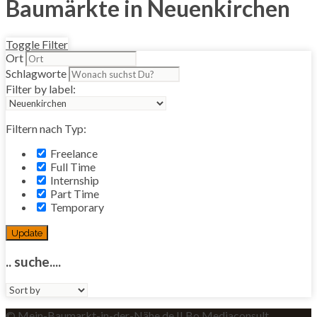
Baumärkte in Neuenkirchen
Toggle Filter
Ort
Schlagworte
Filter by label:
Filtern nach Typ:
Freelance
Full Time
Internship
Part Time
Temporary
Update
.. suche....
Sort
by:
© Mein-Baumarkt-in-der-Nähe.de II Bo Mediaconsult