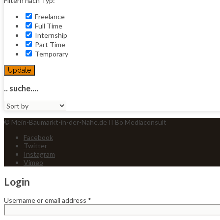
Filtern nach Typ:
Freelance
Full Time
Internship
Part Time
Temporary
Update
.. suche....
Sort
by:
© Mein-Baumarkt-in-der-Nähe.de II Bo Mediaconsult
Facebook
Twitter
Instagram
Vimeo
Login
Username or email address
*