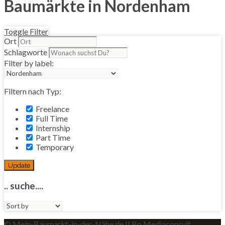
Baumärkte in Nordenham
Toggle Filter
Ort
Schlagworte
Filter by label:
Filtern nach Typ:
Freelance
Full Time
Internship
Part Time
Temporary
Update
.. suche....
Sort
by:
© Mein-Baumarkt-in-der-Nähe.de II Bo Mediaconsult