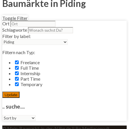
Baumärkte in Piding
Toggle Filter
Ort
Schlagworte
Filter by label:
Filtern nach Typ:
Freelance
Full Time
Internship
Part Time
Temporary
Update
.. suche....
Sort
by:
© Mein-Baumarkt-in-der-Nähe.de II Bo Mediaconsult