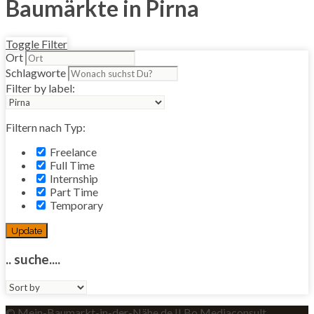
Baumärkte in Pirna
Toggle Filter
Ort
Schlagworte
Filter by label:
Filtern nach Typ:
Freelance
Full Time
Internship
Part Time
Temporary
Update
.. suche....
Sort
by:
© Mein-Baumarkt-in-der-Nähe.de II Bo Mediaconsult