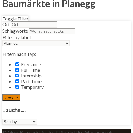
Baumärkte in Planegg
Toggle Filter
Ort
Schlagworte
Filter by label:
Filtern nach Typ:
Freelance
Full Time
Internship
Part Time
Temporary
Update
.. suche....
Sort
by:
© Mein-Baumarkt-in-der-Nähe.de II Bo Mediaconsult