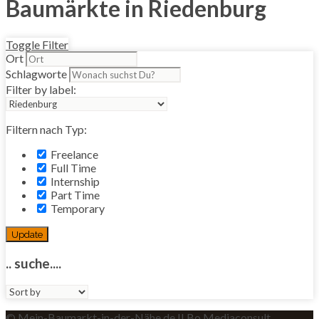
Baumärkte in Riedenburg
Toggle Filter
Ort
Schlagworte
Filter by label:
Filtern nach Typ:
Freelance
Full Time
Internship
Part Time
Temporary
Update
.. suche....
Sort
by:
© Mein-Baumarkt-in-der-Nähe.de II Bo Mediaconsult