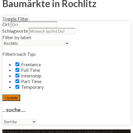
Baumärkte in Rochlitz
Toggle Filter
Ort
Schlagworte
Filter by label:
Filtern nach Typ:
Freelance
Full Time
Internship
Part Time
Temporary
Update
.. suche....
Sort
by:
© Mein-Baumarkt-in-der-Nähe.de II Bo Mediaconsult