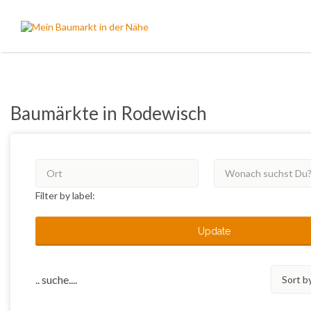
Suchen
nach:
Baumärkte in Rodewisch
Filter by label:
Update
Sort
.. suche....
by: