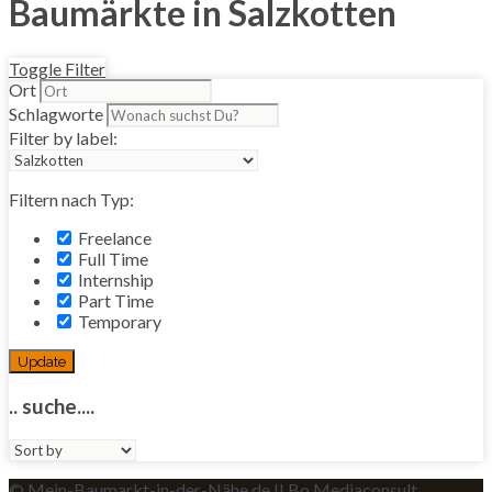
Baumärkte in Salzkotten
Toggle Filter
Ort
Schlagworte
Filter by label:
Filtern nach Typ:
Freelance
Full Time
Internship
Part Time
Temporary
Update
.. suche....
Sort
by:
© Mein-Baumarkt-in-der-Nähe.de II Bo Mediaconsult