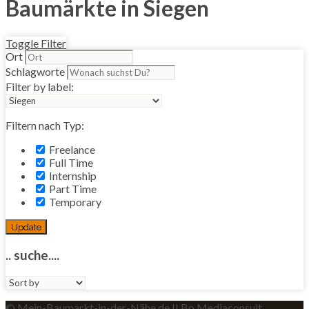
Baumärkte in Siegen
Toggle Filter
Ort
Schlagworte
Filter by label:
Filtern nach Typ:
Freelance
Full Time
Internship
Part Time
Temporary
Update
.. suche....
Sort
by:
© Mein-Baumarkt-in-der-Nähe.de II Bo Mediaconsult