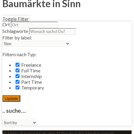
Baumärkte in Sinn
Toggle Filter
Ort
Schlagworte
Filter by label:
Filtern nach Typ:
Freelance
Full Time
Internship
Part Time
Temporary
Update
.. suche....
Sort
by:
© Mein-Baumarkt-in-der-Nähe.de II Bo Mediaconsult