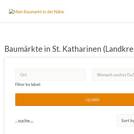
Suchen
nach:
Baumärkte in St. Katharinen (Landkr
Filter by label:
Update
Sort
.. suche....
by: