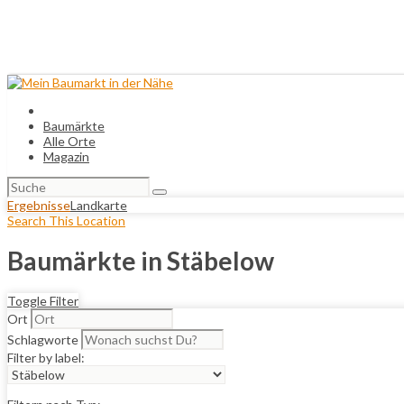
Baumärkte
Alle Orte
Magazin
Suchen
nach:
Ergebnisse
Landkarte
Search This Location
Baumärkte in Stäbelow
Toggle Filter
Ort
Schlagworte
Filter by label: