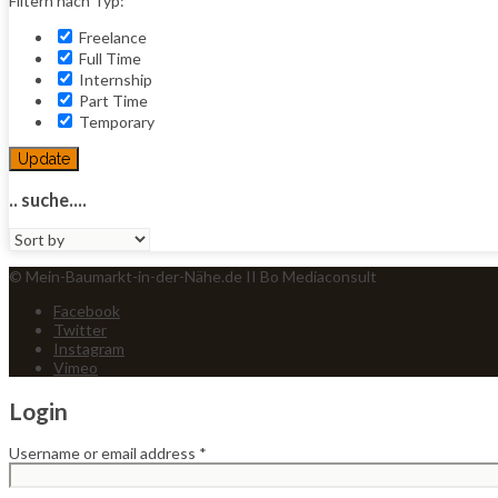
Filtern nach Typ:
Freelance
Full Time
Internship
Part Time
Temporary
Update
.. suche....
Sort
by:
© Mein-Baumarkt-in-der-Nähe.de II Bo Mediaconsult
Facebook
Twitter
Instagram
Vimeo
Login
Username or email address
*