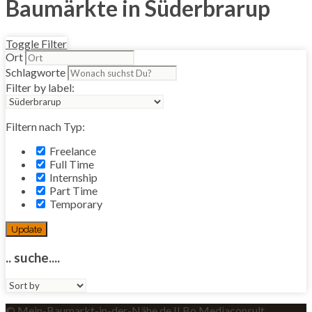
Baumärkte in Süderbrarup
Toggle Filter
Ort
Schlagworte
Filter by label:
Filtern nach Typ:
Freelance
Full Time
Internship
Part Time
Temporary
Update
.. suche....
Sort
by:
© Mein-Baumarkt-in-der-Nähe.de II Bo Mediaconsult